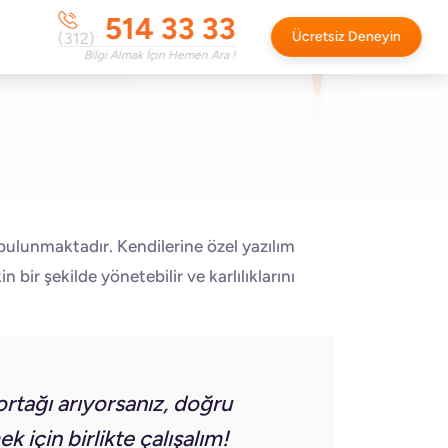
514 33 33
Ücretsiz Deneyin
(312)
Bilgi Almak İçin Hemen Ara !
 bulunmaktadır. Kendilerine özel yazılım
 bir şekilde yönetebilir ve karlılıklarını
ortağı arıyorsanız, doğru
 için birlikte çalışalım!