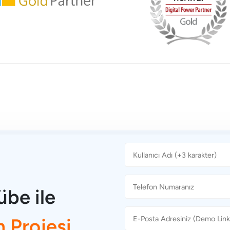
übe ile
m Projesi