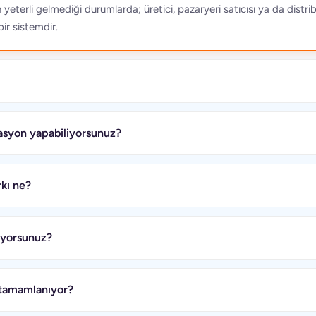
yeterli gelmediği durumlarda; üretici, pazaryeri satıcısı ya da dist
ir sistemdir.
asyon yapabiliyorsunuz?
kı ne?
nıyorsunuz?
 tamamlanıyor?