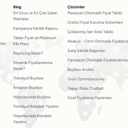
Blog
Çözümler
En Ucuz vs En Çok Satan
Pazaryeri Otomatik Fiyat Takibi
Metrikler
Üretici Fiyat Koruma Sistemleri
Kampanya Kârlılık Raporu
Çoklanmış İlan Stok Takibi
Taban Fiyat ve Minimum
Akakçe - Cimri Otomatik Fiyatlan
tini
Kâr Marjı
Satış Kârlılık Raporları
Repricing Nedir?
Farmazon Otomatik Fiyatlandırma
Dinamik Fiyatlandırma
Nedir?
Buybox Analizi
Trendyol Buybox
Ürün Optimizasyonu
Amazon Buybox
Yapay Zeka Chatbot
Hepsiburada Buybox
Özel Fiyatlama Yazılımları
Trendyol Rekabet Yazılımı
Hepsiburada Rekabet
Yazılımı