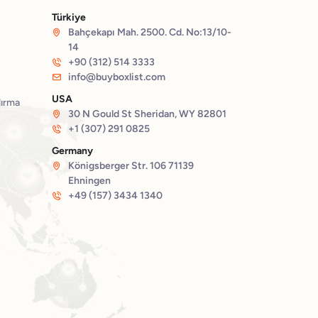
Türkiye
Bahçekapı Mah. 2500. Cd. No:13/10-
14
+90 (312) 514 3333
info@buyboxlist.com
USA
dırma
30 N Gould St Sheridan, WY 82801
+1 (307) 291 0825
Germany
Königsberger Str. 106 71139
Ehningen
+49 (157) 3434 1340