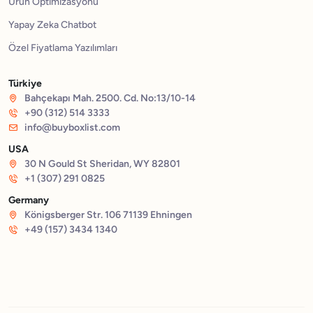
Ürün Optimizasyonu
Yapay Zeka Chatbot
Özel Fiyatlama Yazılımları
Türkiye
Bahçekapı Mah. 2500. Cd. No:13/10-14
+90 (312) 514 3333
info@buyboxlist.com
USA
30 N Gould St Sheridan, WY 82801
+1 (307) 291 0825
Germany
Königsberger Str. 106 71139 Ehningen
+49 (157) 3434 1340