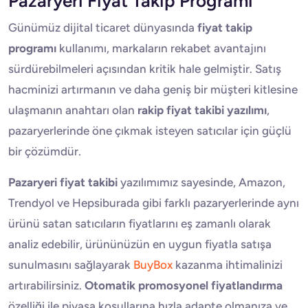
Pazaryeri Fiyat Takip Programı
Günümüz dijital ticaret dünyasında
fiyat takip
programı
kullanımı, markaların rekabet avantajını
sürdürebilmeleri açısından kritik hale gelmiştir. Satış
hacminizi artırmanın ve daha geniş bir müşteri kitlesine
ulaşmanın anahtarı olan
rakip fiyat takibi yazılımı
,
pazaryerlerinde öne çıkmak isteyen satıcılar için güçlü
bir çözümdür.
Pazaryeri fiyat takibi
yazılımımız sayesinde, Amazon,
Trendyol ve Hepsiburada gibi farklı pazaryerlerinde aynı
ürünü satan satıcıların fiyatlarını eş zamanlı olarak
analiz edebilir, ürününüzün en uygun fiyatla satışa
sunulmasını sağlayarak
BuyBox
kazanma ihtimalinizi
artırabilirsiniz.
Otomatik promosyonel fiyatlandırma
özelliği ile piyasa koşullarına hızla adapte olmanıza ve